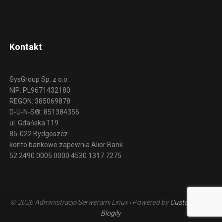
Kontakt
SysGroup Sp. z o.o.
NIP: PL9671432180
REGON: 385069878
D-U-N-S®: 851384356
ul. Gdańska 119
85-022 Bydgoszcz
konto bankowe zapewnia Alior Bank
52 2490 0005 0000 4530 1317 7275
© 2026 Administracja Serwerami Linux
| Powered by
Customizable
Blogily